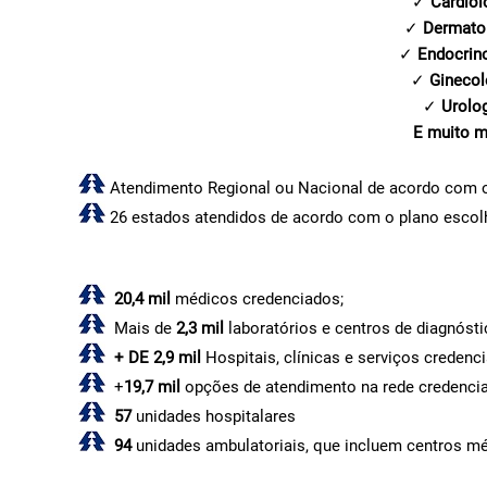
✓
Cardiol
✓
Dermato
✓
Endocrin
✓
Ginecol
✓
Urolo
E muito m
Atendimento Regional ou Nacional de acordo com o
26 estados atendidos de acordo com o plano escol
20,4 mil
médicos credenciados;
Mais de
2,3 mil
laboratórios e centros de diagnóst
+ DE 2,9 mil
Hospitais, clínicas e serviços credenc
+
19,7 mil
opções de atendimento na rede credenci
57
unidades hospitalares
94
unidades ambulatoriais, que incluem centros mé