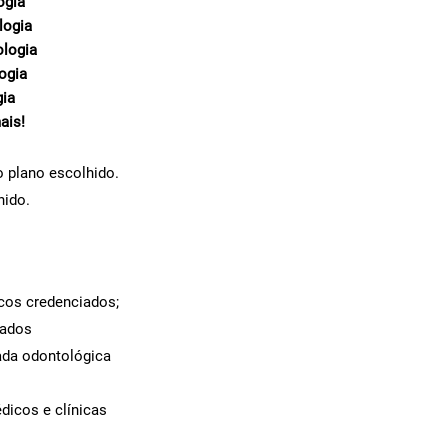
ogia
logia
ologia
ogia
gia
ais!
 plano escolhido.
hido.
icos credenciados;
iados
ada odontológica
dicos e clínicas