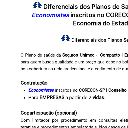
Diferenciais dos Planos de 
Economistas
inscritos no
CORECON
Economia do Estad
Diferenciais dos Planos
Se
O Plano de saúde da
Seguros Unimed - Compacto I En
para quem busca qualidade e um preço que cabe no bol
boa cobertura na rede credenciada e atendimento de qua
Contratação
Economistas
inscritos no
CORECON-SP | Conselho R
Para
EMPRESAS
a partir de 2
vidas
.
Coparticipação (opcional)
Com limitador por procedimento em consultas elet
terapias e procedimentos ambulatoriais. Nos casos de in