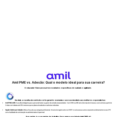
Amil PME vs. Adesão: Qual o modelo ideal para sua carreira?
O educador físico possui necessidades específicas de cuidado e agilidade.
Na Amil, a escolha do contrato certo garante economia e acesso imediato aos melhores especialistas:
Amil PME e MEI:
A escolha inteligente para o personal trainer ou gestor de estúdio empreendedor. Com CNPJ ou MEI ativo (há mais de 6 meses), você contrata a partir de
2 vidas com tabelas até 35% menores que os planos de adesão e carências reduzidas.
Opção Coletivo por Adesão:
Utiliza a força da sua categoria profissional. Através do registro ativo no CREF-4, você acessa custos corporativos diretamente no seu CPF,
com a facilidade de contratação via administradora Supermed.
Sua saúde é o seu motor de trabalho. Peça agora sua tabela Amil CREF-4!