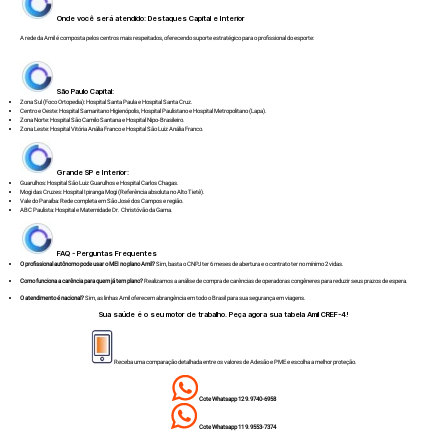
Onde você será atendido: Destaques Capital e Interior
A rede da Amil é composta pelos centros mais respeitados, oferecendo suporte estratégico para o profissional do esporte:
São Paulo Capital:
Zona Sul (Foco Ortopedia): Hospital Santa Paula e Hospital Santa Cruz.
Centro e Oeste: Hospital Samaritano Higienópolis, Hospital Paulistano e Hospital Metropolitano (Lapa).
Zona Norte: Hospital São Camilo Santana e Hospital Nipo-Brasileiro.
Zona Leste: Hospital Vitória Anália Franco e Hospital São Luiz Anália Franco.
Grande SP e Interior:
Guarulhos: Hospital São Luiz Guarulhos e Hospital Carlos Chagas.
Mogi das Cruzes: Hospital Ipiranga Mogi (Referência absoluta no Alto Tietê).
Vale do Paraíba: Rede completa em São José dos Campos e região.
ABC Paulista: Hospital e Maternidade Dr. Christóvão da Gama.
FAQ - Perguntas Frequentes
O profissional autônomo pode usar o MEI no plano Amil?
Sim, basta o CNPJ ter 6 meses de abertura e o contrato ter no mínimo 2 vidas.
Como funciona a carência para quem já tem plano?
Realizamos a análise de compra de carências de operadoras congêneres para reduzir seus prazos de espera.
O atendimento é nacional?
Sim, as linhas Amil oferecem abrangência em todo o Brasil para sua segurança em viagens.
Sua saúde é o seu motor de trabalho. Peça agora sua tabela Amil CREF-4!
Receba uma comparação detalhada entre os valores de Adesão e PME e escolha a melhor proteção.
Cote Whatsapp 12 9.9740-6958
Cote Whatsapp 11 9.9553-7374