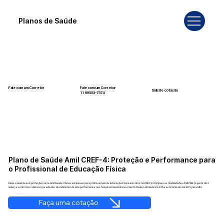
Planos de Saúde
Fale com um Corretor
Fale com um Corretor
Solicite cotação
12 99740-6958
11 99553-7374
Plano de Saúde Amil CREF-4: Proteção e Performance para
o Profissional de Educação Física
Eleve o nível da sua proteção com a Amil Saúde. Planos exclusivos para profissionais de Educação Física inscritos no CREF-4. Compare as modalidades Amil PME (a partir de 2
vidas) e contratos coletivos por adesão. Atendimento de alta performance nos hospitais Samaritano e Santa Paula, telemedicina 24h e economia de até 40% para MEI.
Faça uma cotação