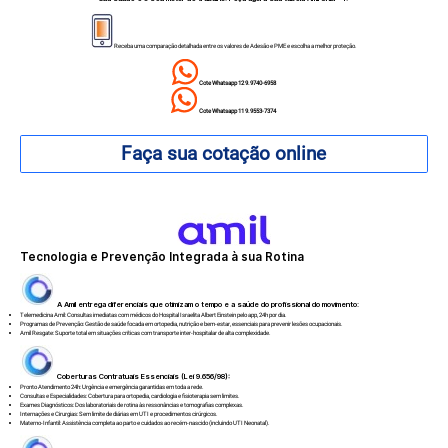
Receba uma comparação detalhada entre os valores de Adesão e PME e escolha a melhor proteção.
Cote Whatsapp 12 9.9740-6958
Cote Whatsapp 11 9.9553-7374
Faça sua cotação online
Tecnologia e Prevenção Integrada à sua Rotina
A Amil entrega diferenciais que otimizam o tempo e a saúde do profissional do movimento:
Telemedicina Amil: Consultas imediatas com médicos do Hospital Israelita Albert Einstein pelo app, 24h por dia.
Programas de Prevenção: Gestão de saúde focada em ortopedia, nutrição e bem-estar, essenciais para prevenir lesões ocupacionais.
Amil Resgate: Suporte total em situações críticas com transporte inter-hospitalar de alta complexidade.
Coberturas Contratuais Essenciais (Lei 9.656/98):
Pronto Atendimento 24h: Urgência e emergência garantidas em toda a rede.
Consultas e Especialidades: Cobertura para ortopedia, cardiologia e fisioterapia sem limites.
Exames Diagnósticos: Dos laboratoriais de rotina às ressonâncias e tomografias complexas.
Internações e Cirurgias: Sem limite de diárias em UTI e procedimentos cirúrgicos.
Materno-Infantil: Assistência completa ao parto e cuidados ao recém-nascido (incluindo UTI Neonatal).