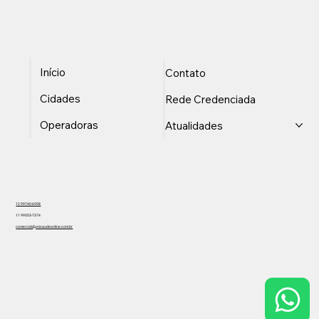
Início
Contato
Cidades
Rede Credenciada
Operadoras
Atualidades
12 99740-6958
11 99553-7374
comercial@unisaudeonline.com.br