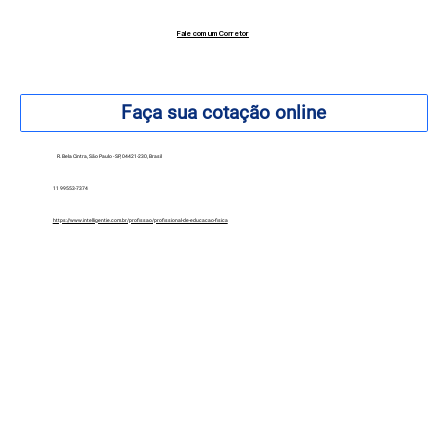
Fale com um Corretor
12 99740-6958
Faça sua cotação online
R. Bela Cintra, São Paulo - SP, 04421-230, Brasil
11 99553-7374
https://www.intelligentie.com.br/profissao/profissional-de-educacao-fisica