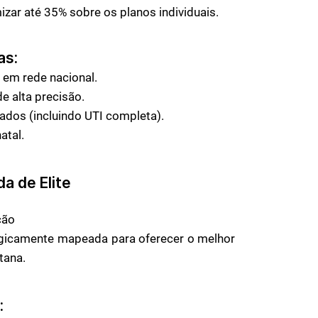
ar até 35% sobre os planos individuais.
as:
em rede nacional.
 alta precisão.
tados (incluindo UTI completa).
atal.
 de Elite
ção
egicamente mapeada para oferecer o melhor
tana.
: