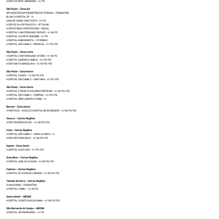
HOSP. LEFORTE LIBERDADE – H/ PS
São Paulo – Zona Sul
API ASSISTÊNCIA PSIQUIÁTRICA INTEGRADA – PSIQUIATRIA
BLANC HOSPITAL SP – H
CASA DE SAÚDE SANTA RITA – H/ PS
HOSP. DE OLHOS PAULISTA – OFTALMO
HOSP. DO RIM E HIPERTENSÃO – RENAL
HOSPITAL E MATERNIDADE SEPACO – H/ M/ PS
HOSPITAL LEFORTE MORUMBI – H/ PS
HOSPITAL RUBEM BERTA – OTORRINO
HOSPITAL SÃO CAMILO – IPIRANGA – H/ PS/ PSI
São Paulo – Zona Leste
HOSPITAL E MATERNIDADE VITÓRIA – H/ M/ PS
HOSPITAL SAGRADA FAMÍLIA – H/ PS/ PSI
HOSP. SANTA MARCELINA – H/ M/ PS/ PSI
São Paulo – Zona Norte
HOSPITAL HSANP – H/ M/ PS/ PSI
HOSPITAL SÃO CAMILO – SANTANA – H/ PS/ PSI
São Paulo – Zona Oeste
HOSPITAL E PRONTO SOCORRO PORTINARI – H/ M/ PS/ PSI
HOSPITAL SÃO CAMILO – POMPEIA – H/ PS/ PSI
HOSPITAL SÍRIO LIBANÊS (ITAIM) – H
Barueri – Zona Oeste
HOSPITALIS – NÚCLEO HOSPITALAR DE BARUERI – H/ M/ PS/ PSI
Osasco – Outras Regiões
HOSP CRUZEIRO DO SUL – H/ M/ PS/ PSI
Cotia – Outras Regiões
HOSPITAL SÃO CAMILO – GRANJA VIANA – H
HOSP. SÃO FRANCISCO – H/ M/ PS/ PSI
Itapevi – Zona Oeste
HOSPITAL NOVA VIDA – H/ PS/ PSI
Guarulhos – Outras Regiões
HOSPITAL CARLOS CHAGAS – H/ M/ PS/ PSI
Caieiras – Outras Regiões
HOSPITAL DE CLINICAS CAIEIRAS – H/ M/ PS/ PSI
Taboão da Serra – Outras Regiões
CLINICA MAIA – PSIQUIATRIA.
HOSPITAL FAMILY – H/ M/ PS
Santo André – ABCDM
HOSPITAL CHRISTOVAO DA GAMA – H/ M/ PS/ PSI
São Bernardo do Campo – ABCDM
HOSPITAL SÃO BERNARDO – H/ PS