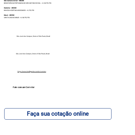
São Caetano do Sul – ABCDM
BENEFICÊNCIA PORTUGUESA DE SÃO CAETANO DO SUL – H/ M/ PS/ PSI
Diadema – ABCDM
INNOVA HOSPITAIS ASSOCIADOS – H/ PS/ PSI
Mauá – ABCDM
SANTA CASA DE MAUÁ – H/ M/ PS/ PSI
São José dos Campos, State of São Paulo, Brazil
São José dos Campos, State of São Paulo, Brazil
https://www.intelligentie.com.br/contato
Fale com um Corretor
12 99740-6958
Faça sua cotação online