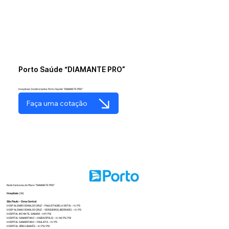
Porto Saúde “DIAMANTE PRO”
Hospitais Credenciados Porto Saúde “DIAMANTE PRO”
Faça uma cotação
Rede Exclusiva do Plano “DIAMANTE PRO”
Hospitais
(38)
São Paulo – Zona Central
HOSP ALEMÃO OSWALDO CRUZ – PAULISTA(BELA VISTA) – H/ PS
HOSP ALEMAO OSWALDO CRUZ – VERGUEIRO(LIBERDADE) – H/ PS
HOSPITAL INFANTIL SABARÁ – HP/ PSI
HOSPITAL SAMARITANO – HIGIENÓPOLIS – H/ M/ PS/ PSI
HOSPITAL SAMARITANO – PAULISTA – H/ PS
HOSPITAL SÍRIO LIBANÊS – H/ PS/ PSI