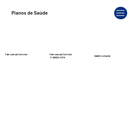
Planos de Saúde
Fale com um Corretor
Fale com um Corretor
Solicite cotação
12 99740-6958
11 99553-7374