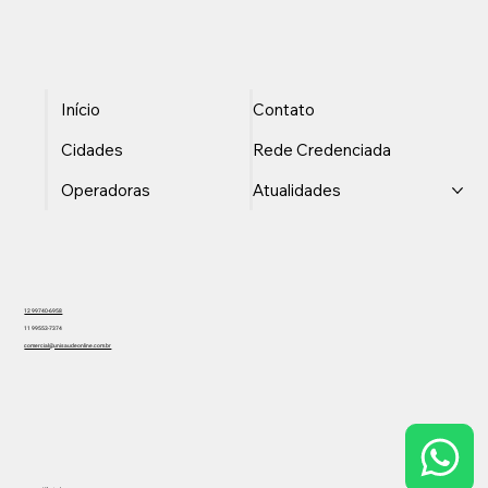
Início
Contato
Cidades
Rede Credenciada
Operadoras
Atualidades
12 99740-6958
11 99553-7374
comercial@unisaudeonline.com.br