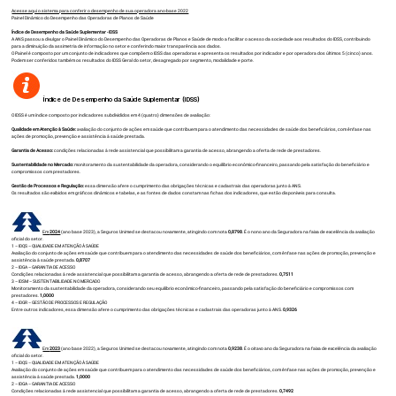
Acesse aqui o sistema para conferir o desempenho de sua operadora ano-base 2022
Painel Dinâmico do Desempenho das Operadoras de Planos de Saúde
Índice de Desempenho da Saúde Suplementar - IDSS
A ANS passou a divulgar o Painel Dinâmico do Desempenho das Operadoras de Planos e Saúde de modo a facilitar o acesso da sociedade aos resultados do IDSS, contribuindo
para a diminuição da assimetria de informação no setor e conferindo maior transparência aos dados.
O Painel é composto por um conjunto de indicadores que compõem o IDSS das operadoras e apresenta os resultados por indicador e por operadora dos últimos 5 (cinco) anos.
Podem ser conferidos também os resultados do IDSS Geral do setor, desagregado por segmento, modalidade e porte.
Índice de Desempenho da Saúde Suplementar (IDSS)
O IDSS é um índice composto por indicadores subdivididos em 4 (quatro) dimensões de avaliação:
Qualidade em Atenção à Saúde:
avaliação do conjunto de ações em saúde que contribuem para o atendimento das necessidades de saúde dos beneficiários, com ênfase nas
ações de promoção, prevenção e assistência à saúde prestada.
Garantia de Acesso:
condições relacionadas à rede assistencial que possibilitam a garantia de acesso, abrangendo a oferta de rede de prestadores.
Sustentabilidade no Mercado:
monitoramento da sustentabilidade da operadora, considerando o equilíbrio econômico-financeiro, passando pela satisfação do beneficiário e
compromissos com prestadores.
Gestão de Processos e Regulação:
essa dimensão afere o cumprimento das obrigações técnicas e cadastrais das operadoras junto à ANS.
Os resultados são exibidos em gráficos dinâmicos e tabelas, e as fontes de dados constam nas fichas dos indicadores, que estão disponíveis para consulta.
Em
2024
(ano base 2023), a Seguros Unimed se destacou novamente, atingindo com nota
0,8798
. É o nono ano da Seguradora na faixa de excelência da avaliação
oficial do setor.
1 – IDQS – QUALIDADE EM ATENÇÃO À SAÚDE
Avaliação do conjunto de ações em saúde que contribuem para o atendimento das necessidades de saúde dos beneficiários, com ênfase nas ações de promoção, prevenção e
assistência à saúde prestada.
0,8707
2 – IDGA – GARANTIA DE ACESSO
Condições relacionadas à rede assistencial que possibilitam a garantia de acesso, abrangendo a oferta de rede de prestadores.
0,7511
3 – IDSM – SUSTENTABILIDADE NO MERCADO
Monitoramento da sustentabilidade da operadora, considerando seu equilíbrio econômico-financeiro, passando pela satisfação do beneficiário e compromissos com
prestadores.
1,0000
4 – IDGR – GESTÃO DE PROCESSOS E REGULAÇÃO
Entre outros indicadores, essa dimensão afere o cumprimento das obrigações técnicas e cadastrais das operadoras junto à ANS.
0,9326
Em
2023
(ano base 2022), a Seguros Unimed se destacou novamente, atingindo com nota
0,9238
. É o oitavo ano da Seguradora na faixa de excelência da avaliação
oficial do setor.
1 – IDQS – QUALIDADE EM ATENÇÃO À SAÚDE
Avaliação do conjunto de ações em saúde que contribuem para o atendimento das necessidades de saúde dos beneficiários, com ênfase nas ações de promoção, prevenção e
assistência à saúde prestada.
1,0000
2 – IDGA – GARANTIA DE ACESSO
Condições relacionadas à rede assistencial que possibilitam a garantia de acesso, abrangendo a oferta de rede de prestadores.
0,7492