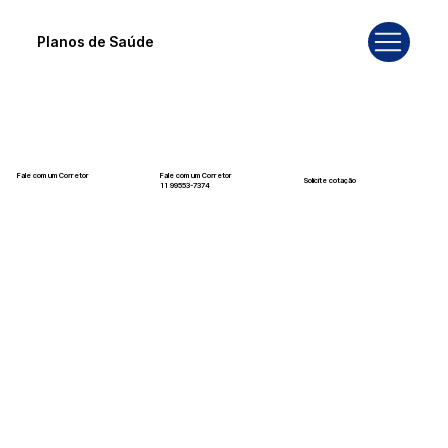
Planos de Saúde
Fale com um Corretor
Fale com um Corretor
Solicite cotação
12 99740-6958
11 99553-7374