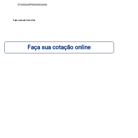
https://www.intelligentie.com.br/contato
Fale com um Corretor
12 99740-6958
Faça sua cotação online