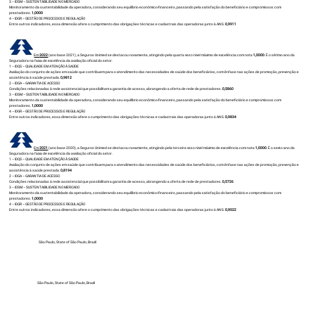
3 – IDSM – SUSTENTABILIDADE NO MERCADO
Monitoramento da sustentabilidade da operadora, considerando seu equilíbrio econômico-financeiro, passando pela satisfação do beneficiário e compromissos com
prestadores.
1,0000
4 – IDGR – GESTÃO DE PROCESSOS E REGULAÇÃO
Entre outros indicadores, essa dimensão afere o cumprimento das obrigações técnicas e cadastrais das operadoras junto à ANS.
0,9911
Em
2022
(ano base 2021), a Seguros Unimed se destacou novamente, atingindo pela quarta vez o nível máximo de excelência com nota
1,0000
. É o sétimo ano da
Seguradora na faixa de excelência da avaliação oficial do setor.
1 – IDQS – QUALIDADE EM ATENÇÃO À SAÚDE
Avaliação do conjunto de ações em saúde que contribuem para o atendimento das necessidades de saúde dos beneficiários, com ênfase nas ações de promoção, prevenção e
assistência à saúde prestada.
0,9812
2 – IDGA – GARANTIA DE ACESSO
Condições relacionadas à rede assistencial que possibilitam a garantia de acesso, abrangendo a oferta de rede de prestadores.
0,5860
3 – IDSM – SUSTENTABILIDADE NO MERCADO
Monitoramento da sustentabilidade da operadora, considerando seu equilíbrio econômico-financeiro, passando pela satisfação do beneficiário e compromissos com
prestadores.
1,0000
4 – IDGR – GESTÃO DE PROCESSOS E REGULAÇÃO
Entre outros indicadores, essa dimensão afere o cumprimento das obrigações técnicas e cadastrais das operadoras junto à ANS.
0,9834
Em
2021
(ano base 2020), a Seguros Unimed se destacou novamente, atingindo pela terceira vez o nível máximo de excelência com nota
1,0000
. É o sexto ano da
Seguradora na faixa de excelência da avaliação oficial do setor.
1 – IDQS – QUALIDADE EM ATENÇÃO À SAÚDE
Avaliação do conjunto de ações em saúde que contribuem para o atendimento das necessidades de saúde dos beneficiários, com ênfase nas ações de promoção, prevenção e
assistência à saúde prestada.
0,8194
2 – IDGA – GARANTIA DE ACESSO
Condições relacionadas à rede assistencial que possibilitam a garantia de acesso, abrangendo a oferta de rede de prestadores.
0,5726
3 – IDSM – SUSTENTABILIDADE NO MERCADO
Monitoramento da sustentabilidade da operadora, considerando seu equilíbrio econômico-financeiro, passando pela satisfação do beneficiário e compromissos com
prestadores.
1,0000
4 – IDGR – GESTÃO DE PROCESSOS E REGULAÇÃO
Entre outros indicadores, essa dimensão afere o cumprimento das obrigações técnicas e cadastrais das operadoras junto à ANS.
0,9022
São Paulo, State of São Paulo, Brazil
São Paulo, State of São Paulo, Brazil