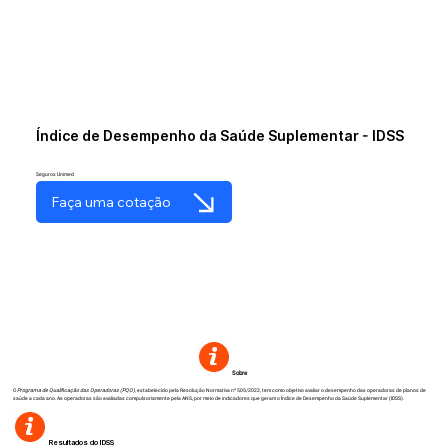
Índice de Desempenho da Saúde Suplementar - IDSS
Seguros Unimed
Faça uma cotação
Sobre
O
Programa de Qualificação das Operadoras (PQO)
, estabelecido pela Resolução Normativa nº 505/2022, tem como objetivo avaliar o desempenho das operadoras de planos de
saúde a cada ano. As operadoras são avaliadas compulsoriamente pela ANS, por meio de indicadores que geram o Índice de Desempenho da Saúde Suplementar (IDSS).
Resultados do IDSS