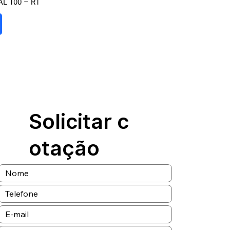
AL 100 – R1
Solicitar c
otação