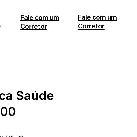
Fale com um
Fale com um
Corretor
Corretor
11 99553-7374
12 99740-6958
ica Saúde
100