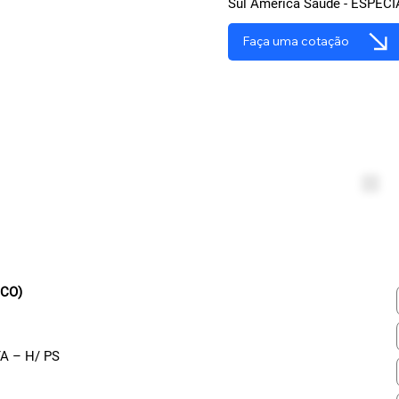
Sul América Saúde - ESPECI
Faça uma cotação
ICO)
A – H/ PS