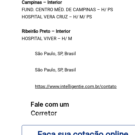
Campinas – Interior
FUND. CENTRO MÉD. DE CAMPINAS – H/ PS
HOSPITAL VERA CRUZ – H/ M/ PS
Ribeirão Preto – Interior
HOSPITAL VIVER – H/ M
São Paulo, SP, Brasil
São Paulo, SP, Brasil
https://www.intelligentie.com.br/contato
Fale com um
Corretor
12 99740-6958
Faça sua cotação online