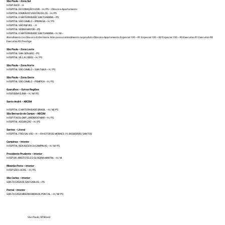
São Paulo – Zona Sul
HOSP. AACD – H
HOSPITAL DO CORAÇÃO HCOR – H/ PS – Clássico Apartamento
HOSPITAL EDMUNDO VASCONCELOS – H/ PS
HOSPITAL E MATERNIDADE SANTA MARIA – PS
HOSPITAL SÃO CAMILO – IPIRANGA – H/ PS
HOSPITAL SÃO RAFAEL – H
HOSPITAL SERRA MAYOR – PS
HOSPITAL E MATERNIDADE SANTA MARIA – H/ M –
Atendimento no Clássico Enfermaria. Não possui atendimento no produto Clássico Apartamento Especial 100 – R1 Especial 100 – R2 Especial 100 – R3 Executivo R1 Executivo R2
Executivo R3 Prestige
São Paulo – Zona Leste
HOSPITAL SAN GENARO – PS
HOSPITAL VILLA LOBOS – H/ PS
São Paulo – Zona Norte
HOSPITAL SÃO CAMILO – SANTANA – H/ PS
São Paulo – Zona Oeste
HOSPITAL SÃO CAMILO – POMPEIA – H/ PS
Guarulhos – Outras Regiões
HOSP. BOM CLIMA – H/ M/ PS
Santo André – ABCDM
HOSPITAL E MATERNIDADE BRASIL – H/ M/ PS
São Bernardo do Campo – ABCDM
HOSP ITACOLOMY JARDIM DO MAR – H/ PS
HOSPITAL ASSUNÇÃO – H/ PS
Santos – Litoral
HOSPITAL FREI GALVÃO – H – R HEITOR DE MORAES 19, BOQUEIRÃO, SANTOS
Campinas – Interior
HOSPITAL RENASCENCA CAMPINAS – H/ M/ PS
Presidente Prudente – Interior
HOSP. DR. ARISTOTELES OLIVEIRIA MARTIN – H/ M
Ribeirão Preto – Interior
HOSP. SÃO LUCAS. – H/ PS
São Carlos – Interior
SANTA CASA DE SAO CARLOS – PS
Pontal – Interior
SANTA CASA MISERICORDIA DE PONTAL – H/ M/ PS
São Paulo, SP, Brasil