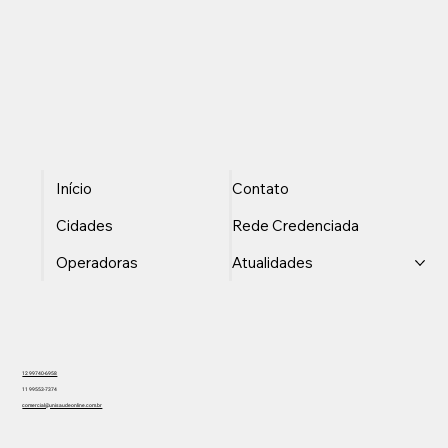
Início
Contato
Cidades
Rede Credenciada
Operadoras
Atualidades
12 99740-6958
11 99553-7374
comercial@unisaudeonline.com.br