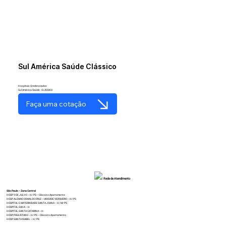
Sul América Saúde Clássico
Hospitais Credenciados
Sul América Saúde - CLÁSSICO
Faça uma cotação
Rede de Atendimento
São Paulo – Zona Central
HOSP. 9 DE JULHO – H/ PS – Clássico Apartamento
HOSP ALEMAO OSWALDO CRUZ – UNIDADE VERGUEIRO – H/ PS
HOSPITAL E MATERNIDADE SANTA JOANA – H/ M/ PS
HOSPITAL SAHA – H
HOSPITAL SANTA CATARINA – H
HOSP. PAULISTANO – H/ PS – Clássico Apartamento
HOSP. SANTA ISABEL – H/ PS