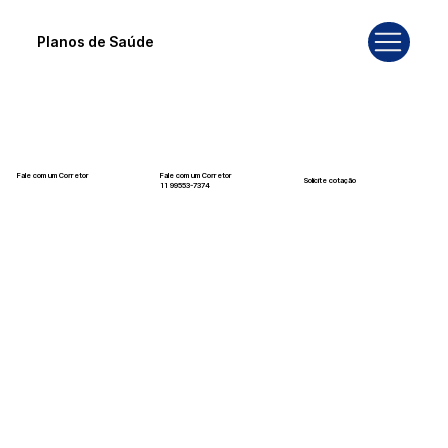
Planos de Saúde
Fale com um Corretor
Fale com um Corretor
Solicite cotação
12 99740-6958
11 99553-7374