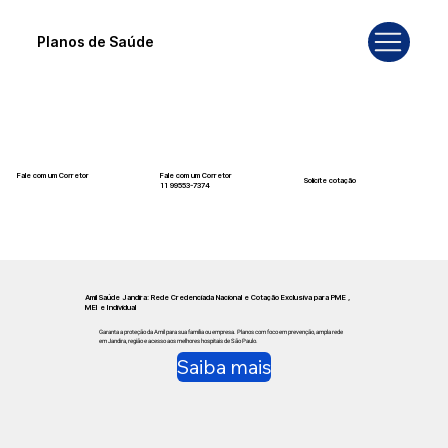
Planos de Saúde
Fale com um Corretor
Fale com um Corretor
Solicite cotação
12 99740-6958
11 99553-7374
Amil Saúde Jandira: Rede Credenciada Nacional e Cotação Exclusiva para PME ,
MEI e Individual
Garanta a proteção da Amil para sua família ou empresa. Planos com foco em prevenção, ampla rede
em Jandira, região e acesso aos melhores hospitais de São Paulo.
Saiba mais