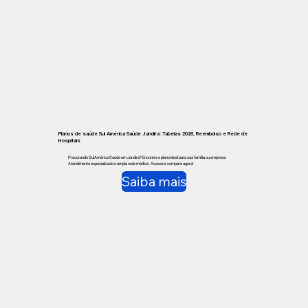
Planos de saúde Sul América Saúde Jandira: Tabelas 2026, Reembolso e Rede de
Hospitais
Procurando SulAmérica Saúde em Jandira? Encontre o plano ideal para sua família ou empresa.
Atendimento especializado e ampla rede médica. Acesse e compare agora!
Saiba mais