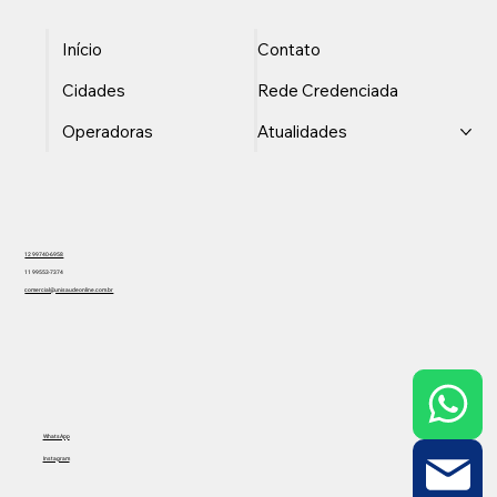
Início
Contato
Cidades
Rede Credenciada
Operadoras
Atualidades
12 99740-6958
11 99553-7374
comercial@unisaudeonline.com.br
WhatsApp
Instagram