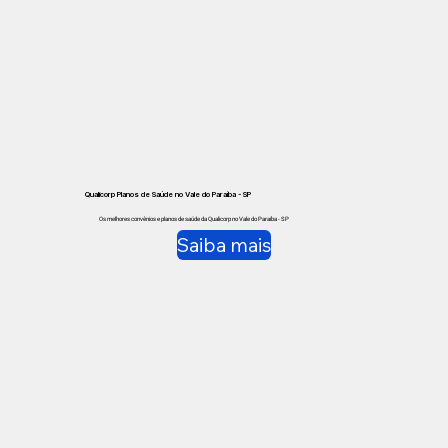
Qualicorp Planos de Saúde no Vale do Paraíba - SP
Os melhores convênios e planos de saúde da Qualicorp no Vale do Paraíba - SP
Saiba mais